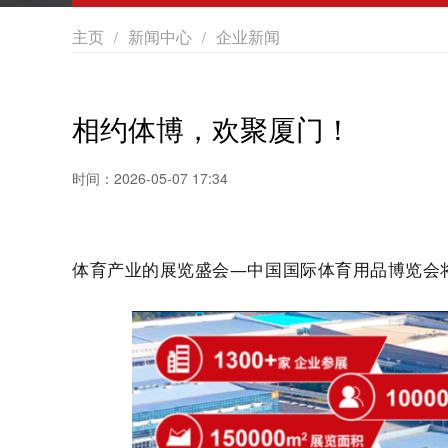
主页
新闻中心
企业新闻
/
/
相约体博，欢聚厦门！
时间：2026-05-07 17:34
体育产业的展览盛会—中国国际体育用品博览会将