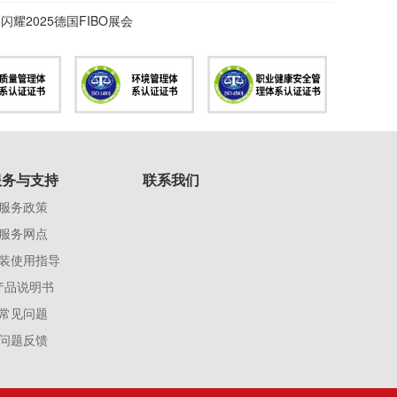
耀2025德国FIBO展会
服务与支持
联系我们
服务政策
服务网点
装使用指导
产品说明书
常见问题
问题反馈