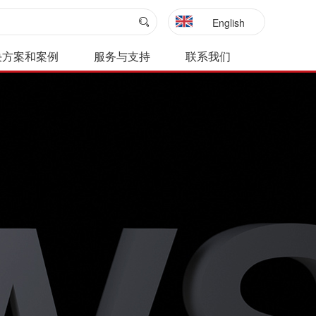
English
决方案和案例
服务与支持
联系我们