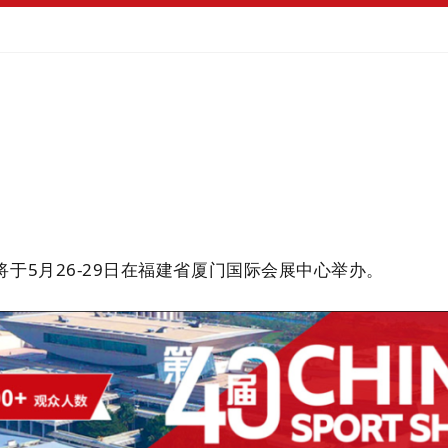
于5月26-29日在福建省厦门国际会展中心举办。